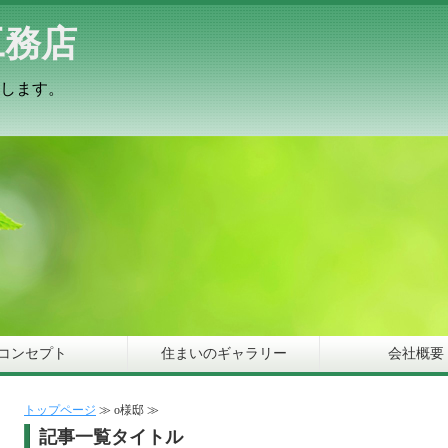
工務店
します。
コンセプト
住まいのギャラリー
会社概要
トップページ
≫ o様邸 ≫
記事一覧タイトル